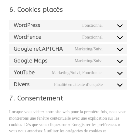
6. Cookies placés
WordPress
Fonctionnel
Consent
to
Wordfence
Fonctionnel
Consent
service
to
wordpress
Google reCAPTCHA
Marketing/Suivi
Consent
service
to
wordfence
Google Maps
Marketing/Suivi
Consent
service
to
google-
YouTube
Marketing/Suivi, Fonctionnel
Consent
service
recaptcha
to
google-
Divers
Finalité en attente d’enquête
Consent
service
maps
to
youtube
7. Consentement
service
divers
Lorsque vous visitez notre site web pour la première fois, nous vous
montrerons une fenêtre contextuelle avec une explication sur les
cookies. Dès que vous cliquez sur « Enregistrer les préférences »
vous nous autorisez à utiliser les catégories de cookies et