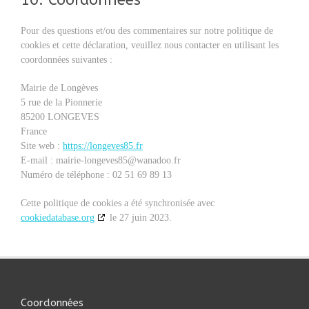
10. Coordonnées
Pour des questions et/ou des commentaires sur notre politique de
cookies et cette déclaration, veuillez nous contacter en utilisant les
coordonnées suivantes :
Mairie de Longèves
5 rue de la Pionnerie
85200 LONGEVES
France
Site web :
https://longeves85.fr
E-mail :
mairie-longeves85@
wanadoo.fr
Numéro de téléphone : 02 51 69 89 13
Cette politique de cookies a été synchronisée avec
cookiedatabase.org
le 27 juin 2023.
Coordonnées