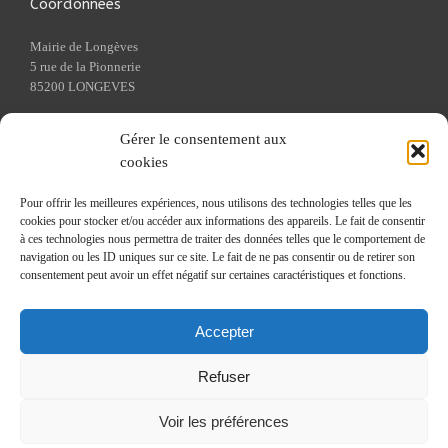
Coordonnées
Mairie de Longèves
5 rue de la Pionnerie
85200 LONGEVES
Tel : 02 51 69 89 13
Gérer le consentement aux
Fax : 02 51 69 13 08
cookies
Pour offrir les meilleures expériences, nous utilisons des technologies telles que les
Liens utiles
cookies pour stocker et/ou accéder aux informations des appareils. Le fait de consentir
à ces technologies nous permettra de traiter des données telles que le comportement de
Cadastre
navigation ou les ID uniques sur ce site. Le fait de ne pas consentir ou de retirer son
Caisse Primaire d'Assurance Maladie
consentement peut avoir un effet négatif sur certaines caractéristiques et fonctions.
Communauté de communes du Pays de Fontenay-le-Comte
Ouest France
Accepter
Préfecture de Vendée
Refuser
Voir les préférences
2023
longeves85.fr
| Tous droits réservés | Site créé par
Sitadi
Mentions légales
|
Politique de confidentialité
|
Politique de cookies