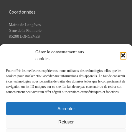
Coordonnées
Mairie de Longèves
5 rue de la Pionnerie
85200 LONGEVES
Tel : 02 51 69 89 13
Gérer le consentement aux
Fax : 02 51 69 13 08
cookies
Pour offrir les meilleures expériences, nous utilisons des technologies telles que les
Liens utiles
cookies pour stocker et/ou accéder aux informations des appareils. Le fait de consentir
à ces technologies nous permettra de traiter des données telles que le comportement de
Cadastre
navigation ou les ID uniques sur ce site. Le fait de ne pas consentir ou de retirer son
Caisse Primaire d'Assurance Maladie
consentement peut avoir un effet négatif sur certaines caractéristiques et fonctions.
Communauté de communes du Pays de Fontenay-le-Comte
Ouest France
Accepter
Préfecture de Vendée
Refuser