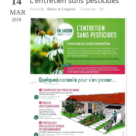
14
L’entretien sans pesticides
Posted By :
Mairie de Longèves
Comments :
Off
MAR
2018