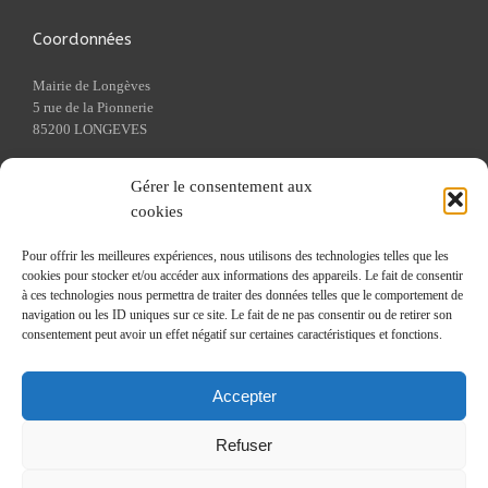
Coordonnées
Mairie de Longèves
5 rue de la Pionnerie
85200 LONGEVES
Tel : 02 51 69 89 13
Gérer le consentement aux
Fax : 02 51 69 13 08
cookies
Pour offrir les meilleures expériences, nous utilisons des technologies telles que les
Liens utiles
cookies pour stocker et/ou accéder aux informations des appareils. Le fait de consentir
à ces technologies nous permettra de traiter des données telles que le comportement de
Cadastre
navigation ou les ID uniques sur ce site. Le fait de ne pas consentir ou de retirer son
Caisse Primaire d'Assurance Maladie
consentement peut avoir un effet négatif sur certaines caractéristiques et fonctions.
Communauté de communes du Pays de Fontenay-le-Comte
Ouest France
Accepter
Préfecture de Vendée
Refuser